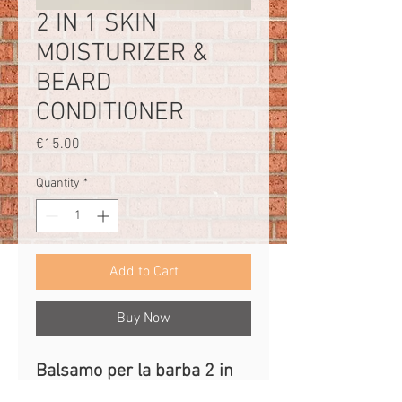
2 IN 1 SKIN
MOISTURIZER &
BEARD
CONDITIONER
Price
€15.00
Quantity
*
Add to Cart
Buy Now
Balsamo per la barba 2 in 
1 con effetto idratante sulla 