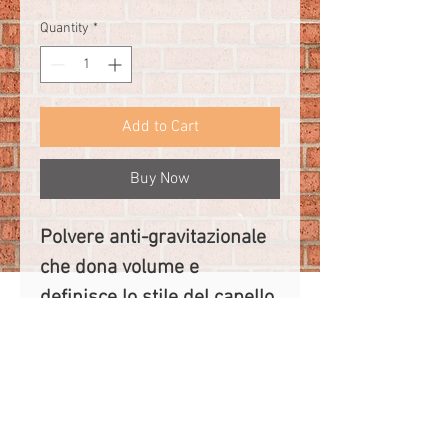
Quantity
*
Add to Cart
Buy Now
Polvere anti-gravitazionale 
che dona volume e 
definisce lo stile del capello
10g
INFO SPEDIZIONI
Non effettuiamo spedizioni. Tutta la 